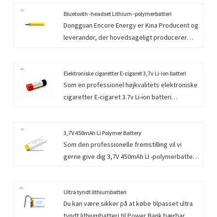
Bluetooth -headset Lithium -polymerbatteri
Dongguan Encore Energy er Kina Producent og
leverandør, der hovedsageligt producerer
Bluetooth -headset -lithiumpolymerbatteri
med mange års erfaring. Håber at opbygge
forretningsforhold med dig.
Elektroniske cigaretter E-cigaret 3,7v Li-ion batteri
Som en professionel højkvalitets elektroniske
cigaretter E-cigaret 3.7v Li-ion batteri
fremstilling, kan du være sikker på at købe
elektroniske cigaretter E-cigaret 3.7v Li-ion
batteri fra vores fabrik, og vi vil tilbyde dig
3,7V 450mAh Li Polymer Battery
Som den professionelle fremstilling vil vi
den bedste eftersalgsservice og rettidig
gerne give dig 3,7V 450mAh LI -polymerbatteri.
levering. Vi stræber efter at give kunderne
Rich Experience QA kan hjælpe dig med at
tilfredsstillende produkter og tjenester
revidere fabrikken eller kontrollere
gennem vores egen indsats.
varekvaliteten inden forsendelse.
Ultra tyndt lithiumbatteri
Du kan være sikker på at købe tilpasset ultra
tyndt lithiumbatteri til Power Bank bærbar