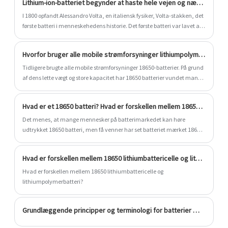
Lithium-ion-batteriet begynder at haste hele vejen og nærmer sig strømbatteriet
at batterispændingen ikke må være højere end 48V. Med andre ord er
den rene elektriske batterilevetid under det nye land også begrænset.
I 1800 opfandt Alessandro Volta, en italiensk fysiker, Volta-stakken, det
første batteri i menneskehedens historie. Det første batteri var lavet af
zink (anode) og kobber (katode) plader og papir gennemblødt i
saltvand (elektrolyt), hvilket viser den kunstige mulighed for
Hvorfor bruger alle mobile strømforsyninger lithiumpolymerbatterier?
elektricitet.
Tidligere brugte alle mobile strømforsyninger 18650-batterier. På grund
af dens lette vægt og store kapacitet har 18650 batterier vundet mange
mærkers gunst. Men med forbedringen af ​​
lithiumpolymerbatteriteknologien er producenterne gradvist skiftet til
Hvad er et 18650 batteri? Hvad er forskellen mellem 18650 batteri og soft pack lithium batteri?
lithiumpolymerbatterier. Hvorfor begynder mobile strømforsyninger at
bruge lithiumpolymerbatterier?
Det menes, at mange mennesker på batterimarkedet kan høre
udtrykket 18650 batteri, men få venner har set batteriet mærket 18650
batteri på markedet. På dette tidspunkt vil nogle venner have
spørgsmål: Hvad er 18650-batteriet? I dag vil denne artikel løse dette
Hvad er forskellen mellem 18650 lithiumbattericelle og lithiumpolymerbatteri?
problem og også svare på forskellen mellem 18650-batteri og fleksibelt
lithium-batteri?
Hvad er forskellen mellem 18650 lithiumbattericelle og
lithiumpolymerbatteri?
Grundlæggende principper og terminologi for batterier （2）