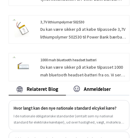
udvekslingsenhed. Vi ser frem til at
samarbejde med dig, hvis du vil vide mere,
kan du konsultere os nu, vi vil svare dig i tide!
3,7V lithiumpolymer 502530
Du kan være sikker på at købe tilpassede 3,7V
lithiumpolymer 502530 til Power Bank bærbar
udvekslingsenhed. Vi ser frem til at
samarbejde med dig, hvis du vil vide mere,
kan du konsultere os nu, vi vil svare dig i tide!
1000 mah bluetooth headset batteri
Du kan være sikker på at købe tilpasset 1000
mah bluetooth headset-batteri fra os. Vi ser
frem til at samarbejde med dig, hvis du vil vide
Relateret Blog
Anmeldelser
mere, kan du kontakte os nu, vi vil svare dig i
tide!
Hvor langt kan den nye nationale standard elcykel køre?
I de nationale obligatoriske standarder (omtalt som ny national
standard for elektriske køretøjer), ud over hastighed, vægt, motorkraft,
pedalfunktion, kropsstørrelse og materialer i landets nye nationale
standarder) Det er standardspændingen for batteriet , som foreskriver,