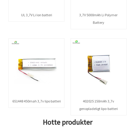
UL 3,7V Li Ion batteri
3,7V 5000mAh Li Polymer
Battery
651448 450mah 3,7v lipo batteri
402025 150mAh 3,7v
genopladeligt lipo-batteri
Hotte produkter