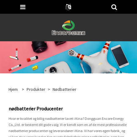
Hjem
>
Produkter
>
Nødbatterier
nødbatterier Producenter
Hvor er kvalitet og billig nødbatterier lavet i Kina? Dongguan Encore Energy
Co.,Ltd. er bestemt dit gode valg. Vi er kendt som en af ​​de mest professionelle
nødbatterier producenter og leverandører i Kina. Vi har vores egen fabrik, og
vi kan give vores kunder den nyeste fabriksforsyning nødbatterier, som kan