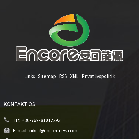
Links
Sitemap
RSS
XML
Privatlivspolitik
KONTAKT OS
Tlf:
+86-769-81012293
E-mail:
niki.li@encorenew.com