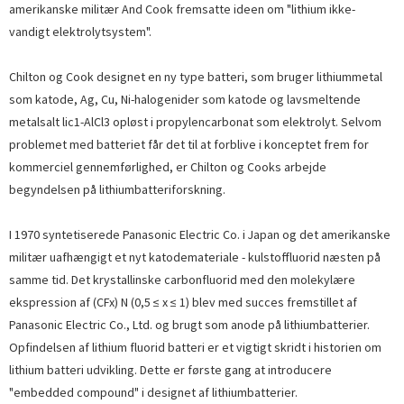
amerikanske militær And Cook fremsatte ideen om "lithium ikke-
vandigt elektrolytsystem".
Chilton og Cook designet en ny type batteri, som bruger lithiummetal
som katode, Ag, Cu, Ni-halogenider som katode og lavsmeltende
metalsalt lic1-AlCl3 opløst i propylencarbonat som elektrolyt. Selvom
problemet med batteriet får det til at forblive i konceptet frem for
kommerciel gennemførlighed, er Chilton og Cooks arbejde
begyndelsen på lithiumbatteriforskning.
I 1970 syntetiserede Panasonic Electric Co. i Japan og det amerikanske
militær uafhængigt et nyt katodemateriale - kulstoffluorid næsten på
samme tid. Det krystallinske carbonfluorid med den molekylære
ekspression af (CFx) N (0,5 ≤ x ≤ 1) blev med succes fremstillet af
Panasonic Electric Co., Ltd. og brugt som anode på lithiumbatterier.
Opfindelsen af ​​lithium fluorid batteri er et vigtigt skridt i historien om
lithium batteri udvikling. Dette er første gang at introducere
"embedded compound" i designet af lithiumbatterier.