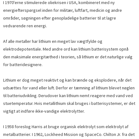
I 1970'erne stimulerede oliekrisen i USA, kombineret med ny
energiefterspørgsel inden for militær, luftfart, medicin og andre
områder, søgningen efter genopladelige batterier til at lagre
vedvarende ren energi.
Af alle metaller har lithium en meget lav vægtfylde og
elektrodepotentiale. Med andre ord kan lithium batterisystem opnå
den maksimale energitæthed i teorien, så lithium er det naturlige valg
for batteridesignere.
Lithium er dog meget reaktivt og kan brænde og eksplodere, når det
udsættes for vand eller luft. Derfor er tæmning af lithium blevet nøglen
til batteriudvikling. Derudover kan lithium nemt reagere med vand ved
stuetemperatur. Hvis metallithium skal bruges i batterisystemer, er det
vigtigt at indføre ikke-vandige elektrolytter.
I 1958 foreslog Harris at bruge organisk elektrolyt som elektrolyt af
metalbatterier. I 1962, Lockheed Mission og SpaceCo. Chilton Jr. fra det