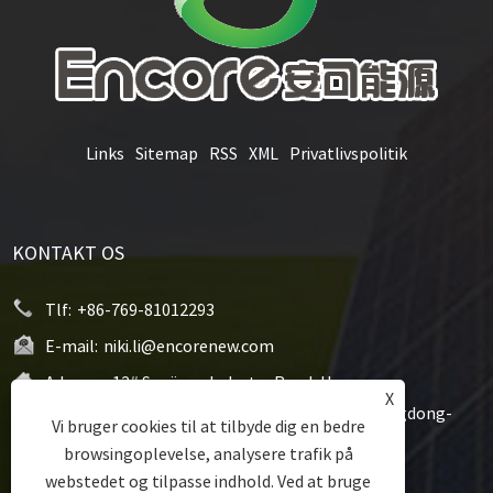
Links
Sitemap
RSS
XML
Privatlivspolitik
KONTAKT OS
Tlf:
+86-769-81012293
E-mail:
niki.li@encorenew.com
Adresse:
12# Sanjiang Industry Road, Hengquan
X
Community, Hengli Town, Dongguan City, Guangdong-
Vi bruger cookies til at tilbyde dig en bedre
provinsen, Kina
browsingoplevelse, analysere trafik på
webstedet og tilpasse indhold. Ved at bruge