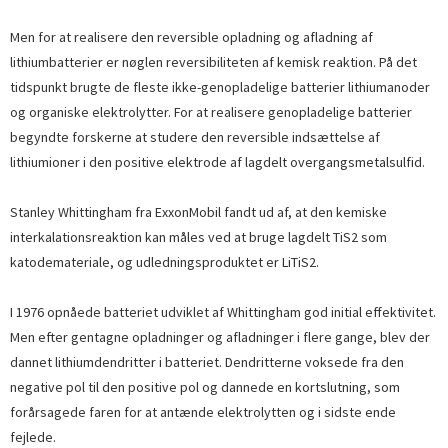
Men for at realisere den reversible opladning og afladning af
lithiumbatterier er nøglen reversibiliteten af ​​kemisk reaktion. På det
tidspunkt brugte de fleste ikke-genopladelige batterier lithiumanoder
og organiske elektrolytter. For at realisere genopladelige batterier
begyndte forskerne at studere den reversible indsættelse af
lithiumioner i den positive elektrode af lagdelt overgangsmetalsulfid.
Stanley Whittingham fra ExxonMobil fandt ud af, at den kemiske
interkalationsreaktion kan måles ved at bruge lagdelt TiS2 som
katodemateriale, og udledningsproduktet er LiTiS2.
I 1976 opnåede batteriet udviklet af Whittingham god initial effektivitet.
Men efter gentagne opladninger og afladninger i flere gange, blev der
dannet lithiumdendritter i batteriet. Dendritterne voksede fra den
negative pol til den positive pol og dannede en kortslutning, som
forårsagede faren for at antænde elektrolytten og i sidste ende
fejlede.