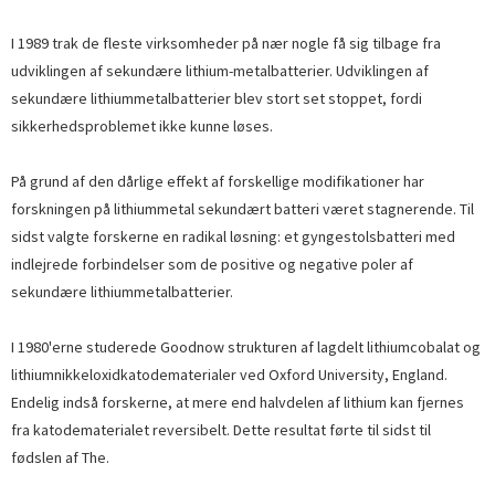
I 1989 trak de fleste virksomheder på nær nogle få sig tilbage fra
udviklingen af ​​sekundære lithium-metalbatterier. Udviklingen af ​​
sekundære lithiummetalbatterier blev stort set stoppet, fordi
sikkerhedsproblemet ikke kunne løses.
På grund af den dårlige effekt af forskellige modifikationer har
forskningen på lithiummetal sekundært batteri været stagnerende. Til
sidst valgte forskerne en radikal løsning: et gyngestolsbatteri med
indlejrede forbindelser som de positive og negative poler af
sekundære lithiummetalbatterier.
I 1980'erne studerede Goodnow strukturen af ​​lagdelt lithiumcobalat og
lithiumnikkeloxidkatodematerialer ved Oxford University, England.
Endelig indså forskerne, at mere end halvdelen af ​​lithium kan fjernes
fra katodematerialet reversibelt. Dette resultat førte til sidst til
fødslen af ​​The.