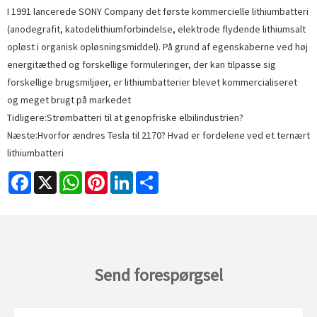
I 1991 lancerede SONY Company det første kommercielle lithiumbatteri
(anodegrafit, katodelithiumforbindelse, elektrode flydende lithiumsalt
opløst i organisk opløsningsmiddel). På grund af egenskaberne ved høj
energitæthed og forskellige formuleringer, der kan tilpasse sig
forskellige brugsmiljøer, er lithiumbatterier blevet kommercialiseret
og meget brugt på markedet
Tidligere:
Strømbatteri til at genopfriske elbilindustrien?
Næste:
Hvorfor ændres Tesla til 2170? Hvad er fordelene ved et ternært
lithiumbatteri
Facebook
X
WhatsApp
Pinterest
LinkedIn
Share
Send forespørgsel