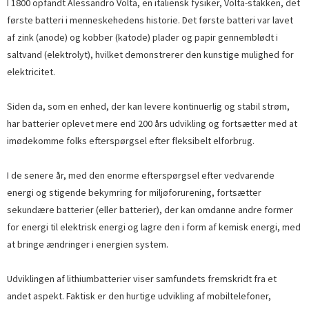
I 1800 opfandt Alessandro Volta, en italiensk fysiker, Volta-stakken, det
første batteri i menneskehedens historie. Det første batteri var lavet
af zink (anode) og kobber (katode) plader og papir gennemblødt i
saltvand (elektrolyt), hvilket demonstrerer den kunstige mulighed for
elektricitet.
Siden da, som en enhed, der kan levere kontinuerlig og stabil strøm,
har batterier oplevet mere end 200 års udvikling og fortsætter med at
imødekomme folks efterspørgsel efter fleksibelt elforbrug.
I de senere år, med den enorme efterspørgsel efter vedvarende
energi og stigende bekymring for miljøforurening, fortsætter
sekundære batterier (eller batterier), der kan omdanne andre former
for energi til elektrisk energi og lagre den i form af kemisk energi, med
at bringe ændringer i energien system.
Udviklingen af ​​lithiumbatterier viser samfundets fremskridt fra et
andet aspekt. Faktisk er den hurtige udvikling af mobiltelefoner,