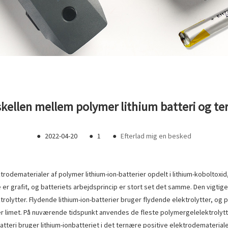
skellen mellem polymer lithium batteri og te
●
2022-04-20
●
1
●
Efterlad mig en besked
trodematerialer af polymer lithium-ion-batterier opdelt i lithium-koboltoxi
er grafit, og batteriets arbejdsprincip er stort set det samme. Den vigtig
ktrolytter. Flydende lithium-ion-batterier bruger flydende elektrolytter, og 
er limet. På nuværende tidspunkt anvendes de fleste polymergelelektrolytt
atteri bruger lithium-ionbatteriet i det ternære positive elektrodematerial