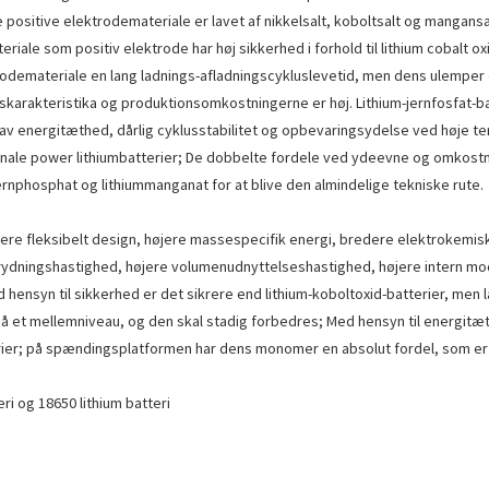
ositive elektrodemateriale er lavet af nikkelsalt, koboltsalt og mangansal
eriale som positiv elektrode har høj sikkerhed i forhold til lithium cobalt o
rodemateriale en lang ladnings-afladningscykluslevetid, men dens ulemper er
karakteristika og produktionsomkostningerne er høj. Lithium-jernfosfat-ba
 lav energitæthed, dårlig cyklusstabilitet og opbevaringsydelse ved høje 
tionale power lithiumbatterier; De dobbelte fordele ved ydeevne og omkost
ernphosphat og lithiummanganat for at blive den almindelige tekniske rute.
mere fleksibelt design, højere massespecifik energi, bredere elektrokemisk
ningshastighed, højere volumenudnyttelseshastighed, højere intern modst
ensyn til sikkerhed er det sikrere end lithium-koboltoxid-batterier, men l
på et mellemniveau, og den skal stadig forbedres; Med hensyn til energitæt
rier; på spændingsplatformen har dens monomer en absolut fordel, som er 3,
ri og 18650 lithium batteri