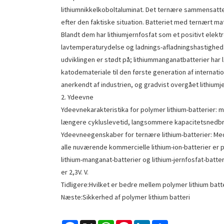
lithiumnikkelkoboltaluminat. Det ternære sammensatte p
efter den faktiske situation. Batteriet med ternært mat
Blandt dem har lithiumjernfosfat som et positivt elekt
lavtemperaturydelse og ladnings-afladningshastigheds
udviklingen er stødt på; lithiummanganatbatterier har
katodemateriale til den første generation af interna
anerkendt af industrien, og gradvist overgået lithiumj
2. Ydeevne
Ydeevnekarakteristika for polymer lithium-batterier: 
længere cykluslevetid, langsommere kapacitetsnedbryd
Ydeevneegenskaber for ternære lithium-batterier: Med h
alle nuværende kommercielle lithium-ion-batterier er 
lithium-manganat-batterier og lithium-jernfosfat-batte
er 2,3V. V.
Tidligere:
Hvilket er bedre mellem polymer lithium batte
Næste:
Sikkerhed af polymer lithium batteri
Facebook
X
WhatsApp
Pinterest
LinkedIn
Share