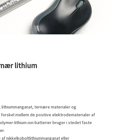
rnær lithium
d, lithiummanganat, ternære materialer og
e forskel mellem de positive elektrodematerialer af
polymer-lithium-ion-batterier bruger i stedet faste
er.
e af nikkelkoboltlithiummanganat eller