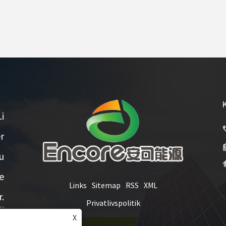
i
r
u
te
Links
Sitemap
RSS
XML
.
Privatlivspolitik
X