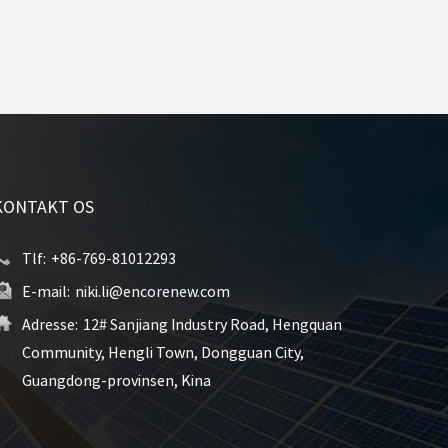
KONTAKT OS
Tlf:
+86-769-81012293
E-mail:
niki.li@encorenew.com
Adresse:
12# Sanjiang Industry Road, Hengquan
Community, Hengli Town, Dongguan City,
Guangdong-provinsen, Kina