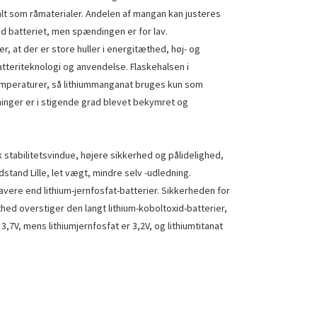
t som råmaterialer. Andelen af ​​mangan kan justeres
xid batteriet, men spændingen er for lav.
, at der er store huller i energitæthed, høj- og
tteriteknologi og anvendelse. Flaskehalsen i
temperaturer, så lithiummanganat bruges kun som
ninger er i stigende grad blevet bekymret og
 stabilitetsvindue, højere sikkerhed og pålidelighed,
and Lille, let vægt, mindre selv -udledning.
avere end lithium-jernfosfat-batterier. Sikkerheden for
hed overstiger den langt lithium-koboltoxid-batterier,
7V, mens lithiumjernfosfat er 3,2V, og lithiumtitanat